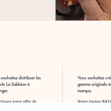
souhaitez distribuer les
Vous souhaitez cré
its La Sablaise à
gamme originale à
anger.
marque.
hissez votre offre de
Notre équipe R&D 
alités françaises avec les
service pour élabo