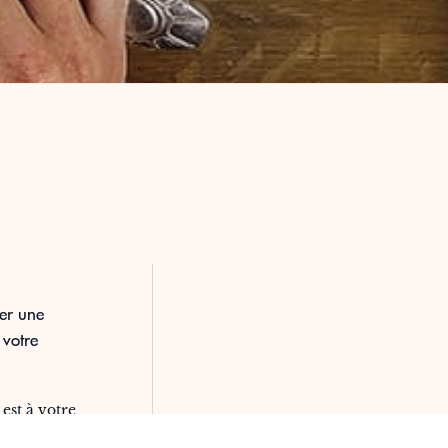
er une
 votre
est à votre
rer des