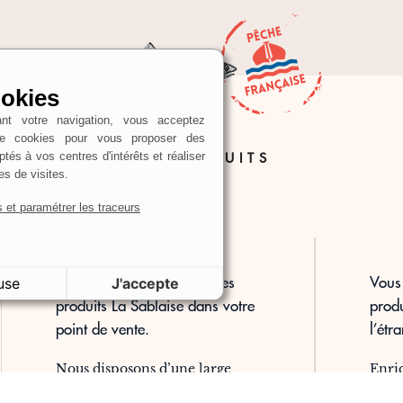
Gestion
des Cookies
En poursuivant votre navigation, vous acceptez
l’utilisation de cookies pour vous proposer des
PROPOSER NOS PRODUITS
contenus adaptés à vos centres d'intérêts et réaliser
des statistiques de visites.
En savoir plus et paramétrer les traceurs
Vous souhaitez proposer les
Vous 
Je refuse
J'accepte
produits La Sablaise dans votre
produ
point de vente.
l’étr
Nous disposons d’une large
Enric
gamme de savoureux produits
spéci