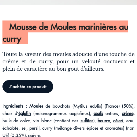
Mousse de Moules marinières au
curry
Toute la saveur des moules adoucie d’une touche de
crème et de curry, pour un velouté onctueux et
plein de caractère au bon goût d’ailleurs.
J'achète ce produit
Ingrédients
:
Moules
de bouchots (Mytilus edulis) (France) (50%),
chair d’
églefin
(melanogrammus aeglefinus),
œufs
entiers,
crème
,
huile de colza, vin blanc (contient des
sulfites
),
beurre
,
céleri
, eau,
échalote, sel, persil, curry (mélange divers épices et aromates) (non
UE) (0,35%), poivre.