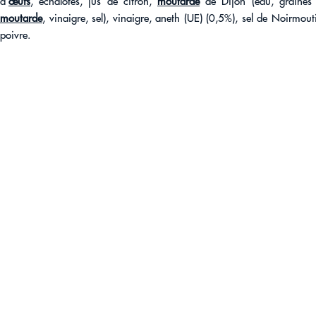
d’
œufs
, échalotes, jus de citron,
moutarde
de Dijon (eau, graines
moutarde
, vinaigre, sel), vinaigre, aneth (UE) (0,5%), sel de Noirmouti
poivre.