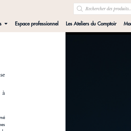
s
Espace professionnel
Les Ateliers du Comptoir
Mad
ase
 à
émé
nes