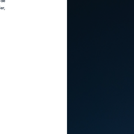
 de
er,