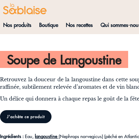
Nos produits
Boutique
Nos recettes
Qui sommes-nou
Soupe de Langoustine
Retrouvez la douceur de la langoustine dans cette so
raffinée, subtilement relevée d’aromates et de vin blanc
Un délice qui donnera à chaque repas le goût de la fête
J'achète ce produit
Ingrédients
:
Eau,
langoustine
(Nephrops norvegicus) (pêché en Atlanti