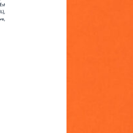
Est
%),
ive,