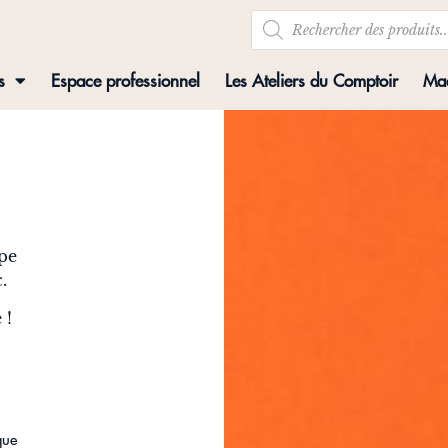
s
Espace professionnel
Les Ateliers du Comptoir
Mad
upe
.
 !
que